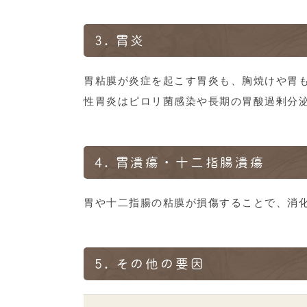
3.
胃炎
胃粘膜が炎症を起こす胃炎も、胸焼けや胃
性胃炎はピロリ菌感染や長期の胃酸過剰分
4.
胃潰瘍・十二指腸潰瘍
胃や十二指腸の粘膜が損傷することで、消
5.
その他の要因