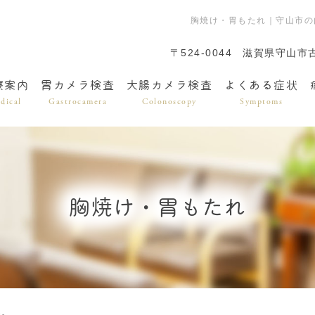
胸焼け・胃もたれ｜守山市の
〒524-0044
滋賀県守山市
療案内
胃カメラ検査
大腸カメラ検査
よくある症状
dical
Gastrocamera
Colonoscopy
Symptoms
胸焼け・胃もたれ