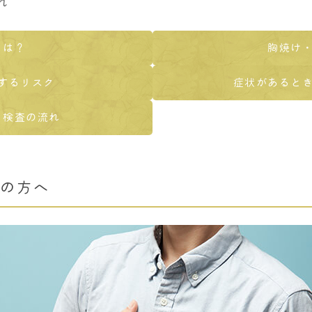
れ
とは？
胸焼け
するリスク
症状があると
・検査の流れ
の方へ